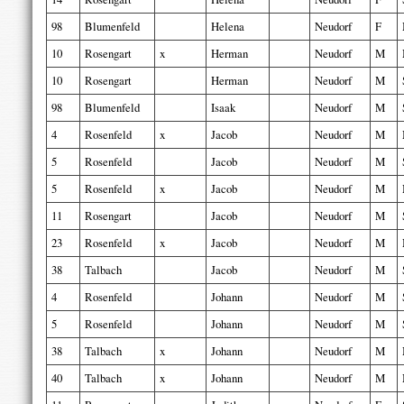
98
Blumenfeld
Helena
Neudorf
F
10
Rosengart
x
Herman
Neudorf
M
10
Rosengart
Herman
Neudorf
M
98
Blumenfeld
Isaak
Neudorf
M
4
Rosenfeld
x
Jacob
Neudorf
M
5
Rosenfeld
Jacob
Neudorf
M
5
Rosenfeld
x
Jacob
Neudorf
M
11
Rosengart
Jacob
Neudorf
M
23
Rosenfeld
x
Jacob
Neudorf
M
38
Talbach
Jacob
Neudorf
M
4
Rosenfeld
Johann
Neudorf
M
5
Rosenfeld
Johann
Neudorf
M
38
Talbach
x
Johann
Neudorf
M
40
Talbach
x
Johann
Neudorf
M