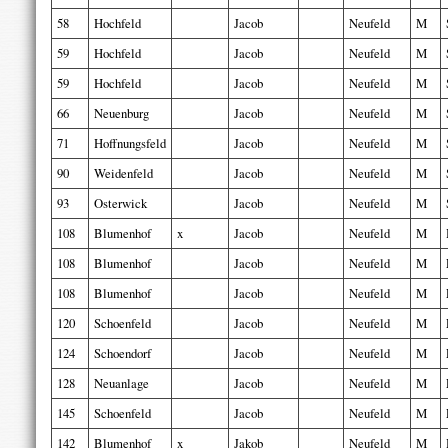
58
Hochfeld
Jacob
Neufeld
M
59
Hochfeld
Jacob
Neufeld
M
59
Hochfeld
Jacob
Neufeld
M
66
Neuenburg
Jacob
Neufeld
M
71
Hoffnungsfeld
Jacob
Neufeld
M
90
Weidenfeld
Jacob
Neufeld
M
93
Osterwick
Jacob
Neufeld
M
108
Blumenhof
x
Jacob
Neufeld
M
108
Blumenhof
Jacob
Neufeld
M
108
Blumenhof
Jacob
Neufeld
M
120
Schoenfeld
Jacob
Neufeld
M
124
Schoendorf
Jacob
Neufeld
M
128
Neuanlage
Jacob
Neufeld
M
145
Schoenfeld
Jacob
Neufeld
M
142
Blumenhof
x
Jakob
Neufeld
M