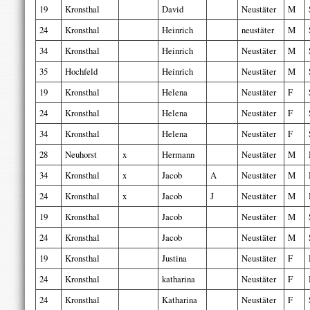
19
Kronsthal
David
Neustäter
M
24
Kronsthal
Heinrich
neustäter
M
34
Kronsthal
Heinrich
Neustäter
M
35
Hochfeld
Heinrich
Neustäter
M
19
Kronsthal
Helena
Neustäter
F
24
Kronsthal
Helena
Neustäter
F
34
Kronsthal
Helena
Neustäter
F
28
Neuhorst
x
Hermann
Neustäter
M
34
Kronsthal
x
Jacob
A
Neustäter
M
24
Kronsthal
x
Jacob
J
Neustäter
M
19
Kronsthal
Jacob
Neustäter
M
24
Kronsthal
Jacob
Neustäter
M
19
Kronsthal
Justina
Neustäter
F
24
Kronsthal
katharina
Neustäter
F
24
Kronsthal
Katharina
Neustäter
F