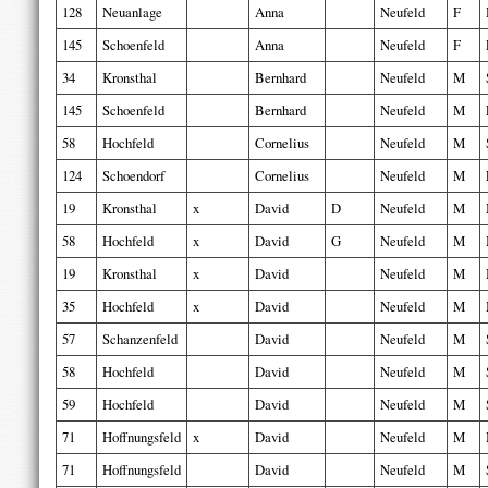
128
Neuanlage
Anna
Neufeld
F
145
Schoenfeld
Anna
Neufeld
F
34
Kronsthal
Bernhard
Neufeld
M
145
Schoenfeld
Bernhard
Neufeld
M
58
Hochfeld
Cornelius
Neufeld
M
124
Schoendorf
Cornelius
Neufeld
M
19
Kronsthal
x
David
D
Neufeld
M
58
Hochfeld
x
David
G
Neufeld
M
19
Kronsthal
x
David
Neufeld
M
35
Hochfeld
x
David
Neufeld
M
57
Schanzenfeld
David
Neufeld
M
58
Hochfeld
David
Neufeld
M
59
Hochfeld
David
Neufeld
M
71
Hoffnungsfeld
x
David
Neufeld
M
71
Hoffnungsfeld
David
Neufeld
M