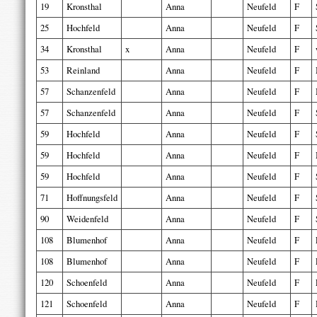
19
Kronsthal
Anna
Neufeld
F
25
Hochfeld
Anna
Neufeld
F
34
Kronsthal
x
Anna
Neufeld
F
53
Reinland
Anna
Neufeld
F
57
Schanzenfeld
Anna
Neufeld
F
57
Schanzenfeld
Anna
Neufeld
F
59
Hochfeld
Anna
Neufeld
F
59
Hochfeld
Anna
Neufeld
F
59
Hochfeld
Anna
Neufeld
F
71
Hoffnungsfeld
Anna
Neufeld
F
90
Weidenfeld
Anna
Neufeld
F
108
Blumenhof
Anna
Neufeld
F
108
Blumenhof
Anna
Neufeld
F
120
Schoenfeld
Anna
Neufeld
F
121
Schoenfeld
Anna
Neufeld
F