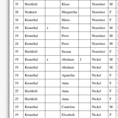
35
Hochfeld
Klaas
Neustäter
M
28
Neuhorst
Margaretha
Neustäter
F
34
Kronsthal
Maria
Neustäter
F
19
Kronsthal
x
Peter
Neustäter
M
19
Kronsthal
Peter
Neustäter
M
24
Kronsthal
Peter
Neustäter
M
35
Hochfeld
Susana
Neustäter
F
19
Kronsthal
x
Abraham
J
Nickel
M
19
Kronsthal
Abraham
Nickel
M
19
Kronsthal
Aganetha
Nickel
F
19
Kronsthal
Anna
Nickel
F
25
Hochfeld
Anna
Nickel
F
25
Hochfeld
Anna
Nickel
F
19
Kronsthal
Cornelius
Nickel
M
19
Kronsthal
Elisabeth
Nickel
F