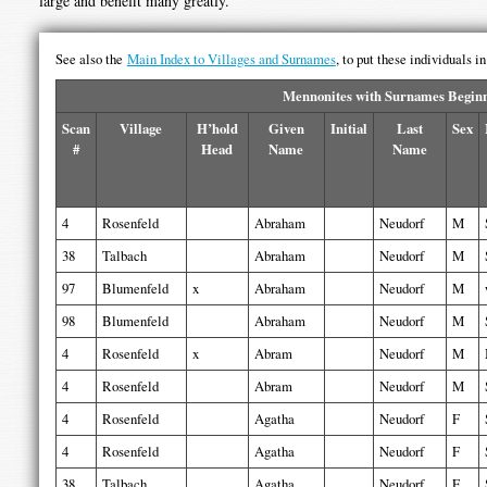
large and benefit many greatly.
See also the
Main Index to Villages and Surnames
, to put these individuals i
Mennonites with Surnames Beginn
Scan
Village
H’hold
Given
Initial
Last
Sex
#
Head
Name
Name
4
Rosenfeld
Abraham
Neudorf
M
38
Talbach
Abraham
Neudorf
M
97
Blumenfeld
x
Abraham
Neudorf
M
98
Blumenfeld
Abraham
Neudorf
M
4
Rosenfeld
x
Abram
Neudorf
M
4
Rosenfeld
Abram
Neudorf
M
4
Rosenfeld
Agatha
Neudorf
F
4
Rosenfeld
Agatha
Neudorf
F
38
Talbach
Agatha
Neudorf
F