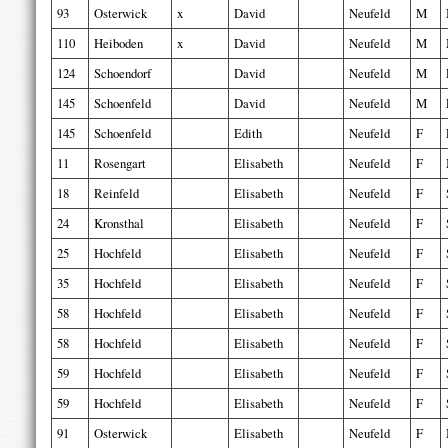
93
Osterwick
x
David
Neufeld
M
110
Heiboden
x
David
Neufeld
M
124
Schoendorf
David
Neufeld
M
145
Schoenfeld
David
Neufeld
M
145
Schoenfeld
Edith
Neufeld
F
11
Rosengart
Elisabeth
Neufeld
F
18
Reinfeld
Elisabeth
Neufeld
F
24
Kronsthal
Elisabeth
Neufeld
F
25
Hochfeld
Elisabeth
Neufeld
F
35
Hochfeld
Elisabeth
Neufeld
F
58
Hochfeld
Elisabeth
Neufeld
F
58
Hochfeld
Elisabeth
Neufeld
F
59
Hochfeld
Elisabeth
Neufeld
F
59
Hochfeld
Elisabeth
Neufeld
F
91
Osterwick
Elisabeth
Neufeld
F