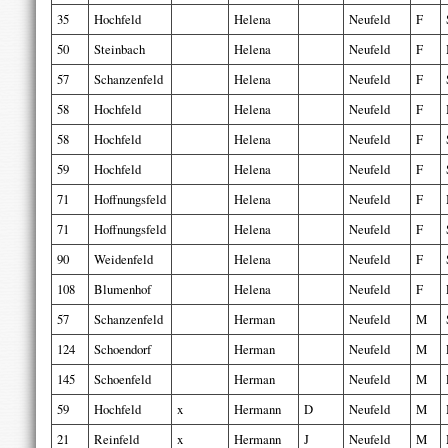
35
Hochfeld
Helena
Neufeld
F
50
Steinbach
Helena
Neufeld
F
57
Schanzenfeld
Helena
Neufeld
F
58
Hochfeld
Helena
Neufeld
F
58
Hochfeld
Helena
Neufeld
F
59
Hochfeld
Helena
Neufeld
F
71
Hoffnungsfeld
Helena
Neufeld
F
71
Hoffnungsfeld
Helena
Neufeld
F
90
Weidenfeld
Helena
Neufeld
F
108
Blumenhof
Helena
Neufeld
F
57
Schanzenfeld
Herman
Neufeld
M
124
Schoendorf
Herman
Neufeld
M
145
Schoenfeld
Herman
Neufeld
M
59
Hochfeld
x
Hermann
D
Neufeld
M
21
Reinfeld
x
Hermann
J
Neufeld
M