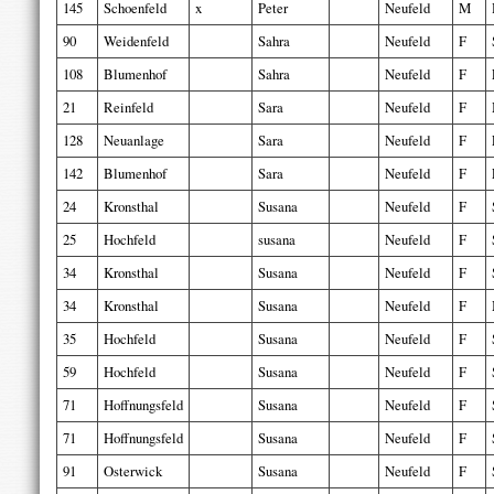
145
Schoenfeld
x
Peter
Neufeld
M
90
Weidenfeld
Sahra
Neufeld
F
108
Blumenhof
Sahra
Neufeld
F
21
Reinfeld
Sara
Neufeld
F
128
Neuanlage
Sara
Neufeld
F
142
Blumenhof
Sara
Neufeld
F
24
Kronsthal
Susana
Neufeld
F
25
Hochfeld
susana
Neufeld
F
34
Kronsthal
Susana
Neufeld
F
34
Kronsthal
Susana
Neufeld
F
35
Hochfeld
Susana
Neufeld
F
59
Hochfeld
Susana
Neufeld
F
71
Hoffnungsfeld
Susana
Neufeld
F
71
Hoffnungsfeld
Susana
Neufeld
F
91
Osterwick
Susana
Neufeld
F