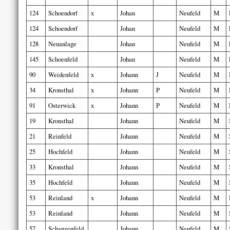
124
Schoendorf
x
Johan
Neufeld
M
124
Schoendorf
Johan
Neufeld
M
128
Neuanlage
Johan
Neufeld
M
145
Schoenfeld
Johan
Neufeld
M
90
Weidenfeld
x
Johann
J
Neufeld
M
34
Kronsthal
x
Johann
P
Neufeld
M
91
Osterwick
x
Johann
P
Neufeld
M
19
Kronsthal
Johann
Neufeld
M
21
Reinfeld
Johann
Neufeld
M
25
Hochfeld
Johann
Neufeld
M
33
Kronsthal
Johann
Neufeld
M
35
Hochfeld
Johann
Neufeld
M
53
Reinland
x
Johann
Neufeld
M
53
Reinland
Johann
Neufeld
M
57
Schanzenfeld
Johann
Neufeld
M