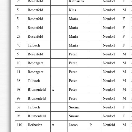
23
Rosenfeld
Katharina
Neudorf
F
5
Rosenfeld
Klas
Neudorf
M
5
Rosenfeld
Maria
Neudorf
F
5
Rosenfeld
Maria
Neudorf
F
23
Rosenfeld
Maria
Neudorf
F
40
Talbach
Maria
Neudorf
F
5
Rosenfeld
Peter
Neudorf
M
10
Rosengart
Peter
Neudorf
M
11
Rosengart
Peter
Neudorf
M
38
Talbach
Peter
Neudorf
M
98
Blumenfeld
x
Peter
Neudorf
M
98
Blumenfeld
Peter
Neudorf
M
38
Talbach
Susana
Neudorf
F
98
Blumenfeld
Susana
Neudorf
F
110
Heiboden
x
Jacob
P
Neufeld
M