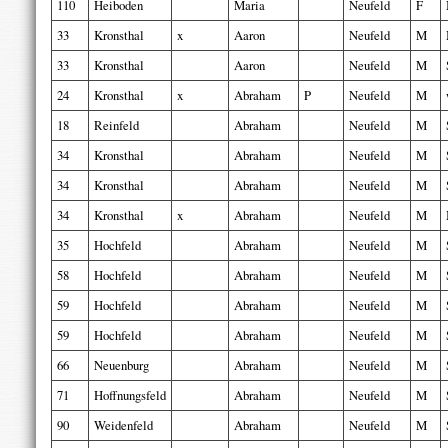
110
Heiboden
Maria
Neufeld
F
33
Kronsthal
x
Aaron
Neufeld
M
33
Kronsthal
Aaron
Neufeld
M
24
Kronsthal
x
Abraham
P
Neufeld
M
18
Reinfeld
Abraham
Neufeld
M
34
Kronsthal
Abraham
Neufeld
M
34
Kronsthal
Abraham
Neufeld
M
34
Kronsthal
x
Abraham
Neufeld
M
35
Hochfeld
Abraham
Neufeld
M
58
Hochfeld
Abraham
Neufeld
M
59
Hochfeld
Abraham
Neufeld
M
59
Hochfeld
Abraham
Neufeld
M
66
Neuenburg
Abraham
Neufeld
M
71
Hoffnungsfeld
Abraham
Neufeld
M
90
Weidenfeld
Abraham
Neufeld
M