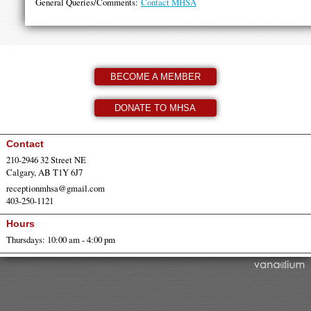
General Queries/Comments:
Contact MHSA
BECOME A MEMBER
DONATE TO MHSA
Contact
210-2946 32 Street NE
Calgary, AB T1Y 6J7
receptionmhsa@gmail.com
403-250-1121
Hours
Thursdays: 10:00 am - 4:00 pm