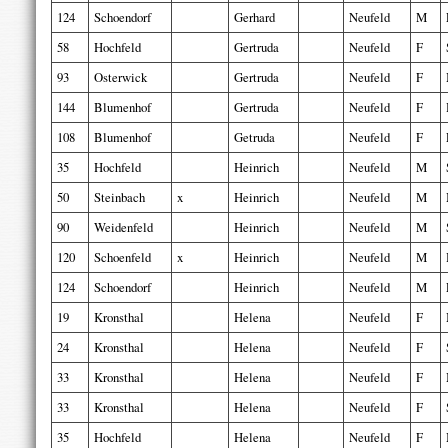
124
Schoendorf
Gerhard
Neufeld
M
58
Hochfeld
Gertruda
Neufeld
F
93
Osterwick
Gertruda
Neufeld
F
144
Blumenhof
Gertruda
Neufeld
F
108
Blumenhof
Getruda
Neufeld
F
35
Hochfeld
Heinrich
Neufeld
M
50
Steinbach
x
Heinrich
Neufeld
M
90
Weidenfeld
Heinrich
Neufeld
M
120
Schoenfeld
x
Heinrich
Neufeld
M
124
Schoendorf
Heinrich
Neufeld
M
19
Kronsthal
Helena
Neufeld
F
24
Kronsthal
Helena
Neufeld
F
33
Kronsthal
Helena
Neufeld
F
33
Kronsthal
Helena
Neufeld
F
35
Hochfeld
Helena
Neufeld
F