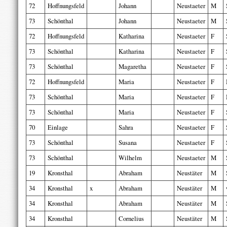
72
Hoffnungsfeld
Johann
Neustaeter
M
73
Schönthal
Johann
Neustaeter
M
72
Hoffnungsfeld
Katharina
Neustaeter
F
73
Schönthal
Katharina
Neustaeter
F
73
Schönthal
Magaretha
Neustaeter
F
72
Hoffnungsfeld
Maria
Neustaeter
F
73
Schönthal
Maria
Neustaeter
F
73
Schönthal
Maria
Neustaeter
F
70
Einlage
Sahra
Neustaeter
F
73
Schönthal
Susana
Neustaeter
F
73
Schönthal
Wilhelm
Neustaeter
M
19
Kronsthal
Abraham
Neustäter
M
34
Kronsthal
x
Abraham
Neustäter
M
34
Kronsthal
Abraham
Neustäter
M
34
Kronsthal
Cornelius
Neustäter
M