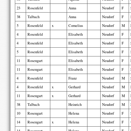
23
Rosenfeld
Anna
Neudorf
F
38
Talbach
Anna
Neudorf
F
5
Rosenfeld
x
Cornelius
Neudorf
M
4
Rosenfeld
Elisabeth
Neudorf
F
4
Rosenfeld
Elisabeth
Neudorf
F
5
Rosenfeld
Elisabeth
Neudorf
F
11
Rosengart
Elisabeth
Neudorf
F
11
Rosengart
Elisabeth
Neudorf
F
4
Rosenfeld
Franz
Neudorf
M
4
Rosenfeld
x
Gerhard
Neudorf
M
11
Rosengart
x
Gerhard
Neudorf
M
38
Talbach
Heinrich
Neudorf
M
10
Rosengart
Helena
Neudorf
F
14
Rosengart
x
Helena
Neudorf
F
14
Rosengart
Helena
Neudorf
F