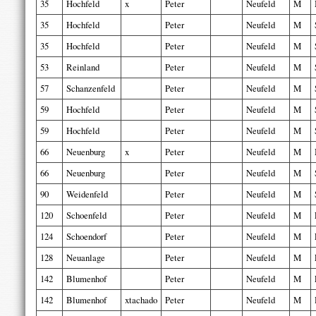
35
Hochfeld
x
Peter
Neufeld
M
35
Hochfeld
Peter
Neufeld
M
35
Hochfeld
Peter
Neufeld
M
53
Reinland
Peter
Neufeld
M
57
Schanzenfeld
Peter
Neufeld
M
59
Hochfeld
Peter
Neufeld
M
59
Hochfeld
Peter
Neufeld
M
66
Neuenburg
x
Peter
Neufeld
M
66
Neuenburg
Peter
Neufeld
M
90
Weidenfeld
Peter
Neufeld
M
120
Schoenfeld
Peter
Neufeld
M
124
Schoendorf
Peter
Neufeld
M
128
Neuanlage
Peter
Neufeld
M
142
Blumenhof
Peter
Neufeld
M
142
Blumenhof
xtachado
Peter
Neufeld
M