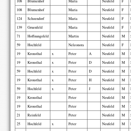
108
Blumenhof
Maria
Neufeld
F
108
Blumenhof
Maria
Neufeld
F
124
Schoendorf
Maria
Neufeld
F
139
Gruenfeld
Maria
Neufeld
F
71
Hoffnungsfeld
Martin
Neufeld
M
59
Hochfeld
Neleonora
Neufeld
F
19
Kronsthal
x
Peter
A
Neufeld
M
19
Kronsthal
x
Peter
D
Neufeld
M
59
Hochfeld
x
Peter
D
Neufeld
M
19
Kronsthal
x
Peter
H
Neufeld
M
59
Hochfeld
x
Peter
J
Neufeld
M
19
Kronsthal
Peter
Neufeld
M
19
Kronsthal
Peter
Neufeld
M
21
Reinfeld
Peter
Neufeld
M
25
Hochfeld
x
Peter
Neufeld
M