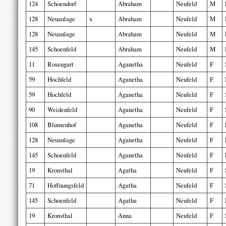
124
Schoendorf
Abraham
Neufeld
M
128
Neuanlage
x
Abraham
Neufeld
M
128
Neuanlage
Abraham
Neufeld
M
145
Schoenfeld
Abraham
Neufeld
M
11
Rosengart
Aganetha
Neufeld
F
59
Hochfeld
Aganetha
Neufeld
F
59
Hochfeld
Aganetha
Neufeld
F
90
Weidenfeld
Aganetha
Neufeld
F
108
Blumenhof
Aganetha
Neufeld
F
128
Neuanlage
Aganetha
Neufeld
F
145
Schoenfeld
Aganetha
Neufeld
F
19
Kronsthal
Agatha
Neufeld
F
71
Hoffnungsfeld
Agatha
Neufeld
F
145
Schoenfeld
Agatha
Neufeld
F
19
Kronsthal
Anna
Neufeld
F