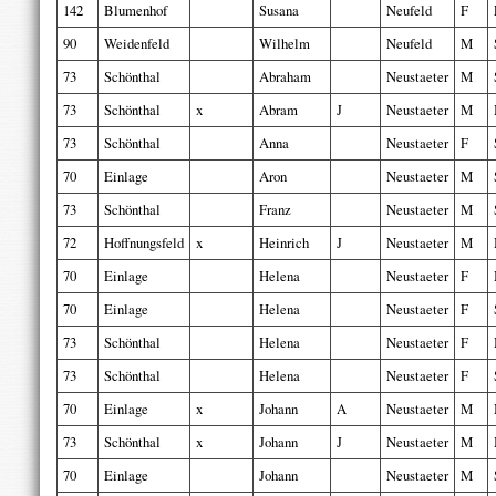
142
Blumenhof
Susana
Neufeld
F
90
Weidenfeld
Wilhelm
Neufeld
M
73
Schönthal
Abraham
Neustaeter
M
73
Schönthal
x
Abram
J
Neustaeter
M
73
Schönthal
Anna
Neustaeter
F
70
Einlage
Aron
Neustaeter
M
73
Schönthal
Franz
Neustaeter
M
72
Hoffnungsfeld
x
Heinrich
J
Neustaeter
M
70
Einlage
Helena
Neustaeter
F
70
Einlage
Helena
Neustaeter
F
73
Schönthal
Helena
Neustaeter
F
73
Schönthal
Helena
Neustaeter
F
70
Einlage
x
Johann
A
Neustaeter
M
73
Schönthal
x
Johann
J
Neustaeter
M
70
Einlage
Johann
Neustaeter
M