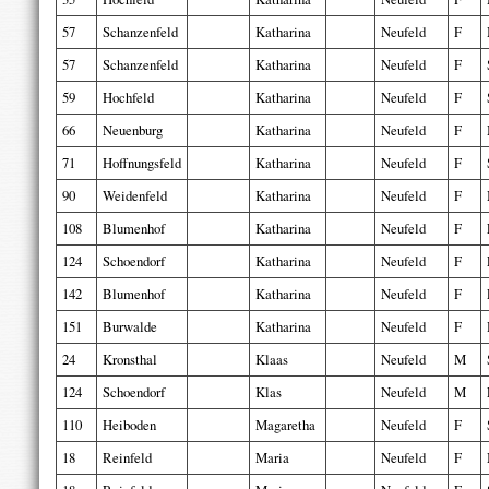
57
Schanzenfeld
Katharina
Neufeld
F
57
Schanzenfeld
Katharina
Neufeld
F
59
Hochfeld
Katharina
Neufeld
F
66
Neuenburg
Katharina
Neufeld
F
71
Hoffnungsfeld
Katharina
Neufeld
F
90
Weidenfeld
Katharina
Neufeld
F
108
Blumenhof
Katharina
Neufeld
F
124
Schoendorf
Katharina
Neufeld
F
142
Blumenhof
Katharina
Neufeld
F
151
Burwalde
Katharina
Neufeld
F
24
Kronsthal
Klaas
Neufeld
M
124
Schoendorf
Klas
Neufeld
M
110
Heiboden
Magaretha
Neufeld
F
18
Reinfeld
Maria
Neufeld
F