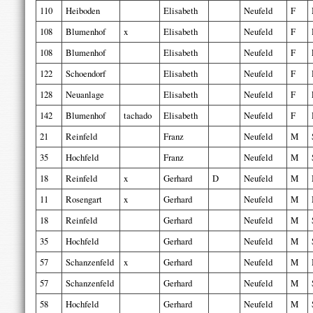
110
Heiboden
Elisabeth
Neufeld
F
108
Blumenhof
x
Elisabeth
Neufeld
F
108
Blumenhof
Elisabeth
Neufeld
F
122
Schoendorf
Elisabeth
Neufeld
F
128
Neuanlage
Elisabeth
Neufeld
F
142
Blumenhof
tachado
Elisabeth
Neufeld
F
21
Reinfeld
Franz
Neufeld
M
35
Hochfeld
Franz
Neufeld
M
18
Reinfeld
x
Gerhard
D
Neufeld
M
11
Rosengart
x
Gerhard
Neufeld
M
18
Reinfeld
Gerhard
Neufeld
M
35
Hochfeld
Gerhard
Neufeld
M
57
Schanzenfeld
x
Gerhard
Neufeld
M
57
Schanzenfeld
Gerhard
Neufeld
M
58
Hochfeld
Gerhard
Neufeld
M