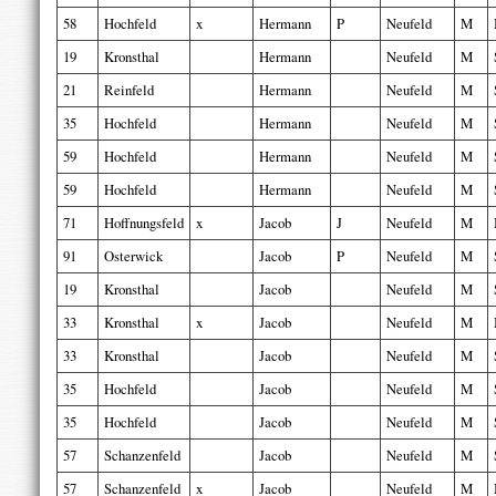
58
Hochfeld
x
Hermann
P
Neufeld
M
19
Kronsthal
Hermann
Neufeld
M
21
Reinfeld
Hermann
Neufeld
M
35
Hochfeld
Hermann
Neufeld
M
59
Hochfeld
Hermann
Neufeld
M
59
Hochfeld
Hermann
Neufeld
M
71
Hoffnungsfeld
x
Jacob
J
Neufeld
M
91
Osterwick
Jacob
P
Neufeld
M
19
Kronsthal
Jacob
Neufeld
M
33
Kronsthal
x
Jacob
Neufeld
M
33
Kronsthal
Jacob
Neufeld
M
35
Hochfeld
Jacob
Neufeld
M
35
Hochfeld
Jacob
Neufeld
M
57
Schanzenfeld
Jacob
Neufeld
M
57
Schanzenfeld
x
Jacob
Neufeld
M