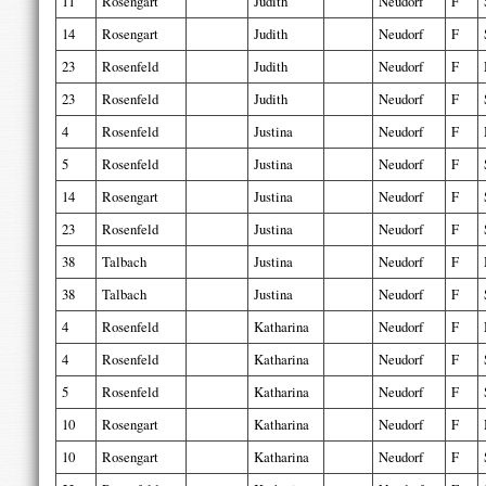
11
Rosengart
Judith
Neudorf
F
14
Rosengart
Judith
Neudorf
F
23
Rosenfeld
Judith
Neudorf
F
23
Rosenfeld
Judith
Neudorf
F
4
Rosenfeld
Justina
Neudorf
F
5
Rosenfeld
Justina
Neudorf
F
14
Rosengart
Justina
Neudorf
F
23
Rosenfeld
Justina
Neudorf
F
38
Talbach
Justina
Neudorf
F
38
Talbach
Justina
Neudorf
F
4
Rosenfeld
Katharina
Neudorf
F
4
Rosenfeld
Katharina
Neudorf
F
5
Rosenfeld
Katharina
Neudorf
F
10
Rosengart
Katharina
Neudorf
F
10
Rosengart
Katharina
Neudorf
F