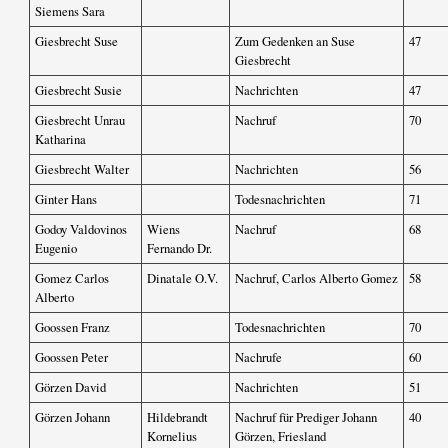
Siemens Sara
Giesbrecht Suse
Zum Gedenken an Suse
47
Giesbrecht
Giesbrecht Susie
Nachrichten
47
Giesbrecht Unrau
Nachruf
70
Katharina
Giesbrecht Walter
Nachrichten
56
Ginter Hans
Todesnachrichten
71
Godoy Valdovinos
Wiens
Nachruf
68
Eugenio
Fernando Dr.
Gomez Carlos
Dinatale O.V.
Nachruf, Carlos Alberto Gomez
58
Alberto
Goossen Franz
Todesnachrichten
70
Goossen Peter
Nachrufe
60
Görzen David
Nachrichten
51
Görzen Johann
Hildebrandt
Nachruf für Prediger Johann
40
Kornelius
Görzen, Friesland