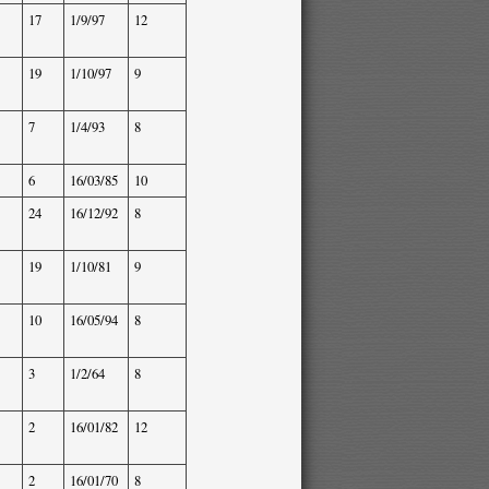
17
1/9/97
12
19
1/10/97
9
7
1/4/93
8
6
16/03/85
10
24
16/12/92
8
19
1/10/81
9
10
16/05/94
8
3
1/2/64
8
2
16/01/82
12
2
16/01/70
8