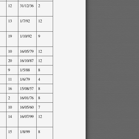
12
31/12/36
2
13
1/7/92
12
19
1/10/92
9
10
16/05/79
12
20
16/10/87
12
9
1/5/88
8
11
1/6/79
4
16
15/08/57
8
2
16/01/76
8
10
16/05/60
7
14
16/07/99
12
15
1/8/99
8