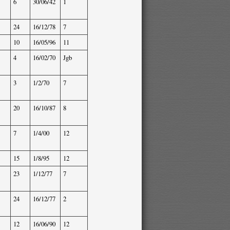
6
30/06/42
1
24
16/12/78
7
10
16/05/96
11
4
16/02/70
Jgb
3
1/2/70
7
20
16/10/87
8
7
1/4/00
12
15
1/8/95
12
23
1/12/77
7
24
16/12/77
2
12
16/06/90
12