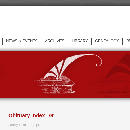
NEWS & EVENTS
ARCHIVES
LIBRARY
GENEALOGY
R
L
Obituary Index “G”
January 3, 2017 10:34 pm