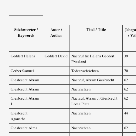
Stichwoerter /
Autor /
Titel / Title
Jahrg
Keywords
Author
/ Vol
Geddert Helena
Geddert David
Nachruf für Helena Geddert,
39
Friesland
Gerber Samuel
Todesnachrichten
70
Giesbrecht Abram
Nachruf, Abram Giesbrecht
62
Giesbrecht Abram
Nachrichten
62
Giesbrecht Abram
Nachruf, Abram J. Giesbrecht
62
J.
Loma Plata
Giesbrecht
Nachrichten
44
Aganetha
Giesbrecht Alma
Nachrichten
62