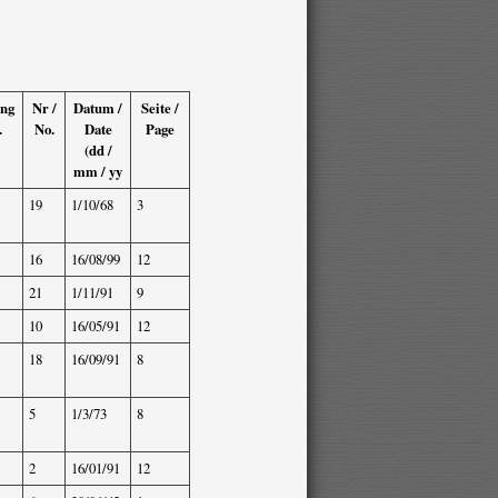
ang
Nr /
Datum /
Seite /
.
No.
Date
Page
(dd /
mm / yy
19
1/10/68
3
16
16/08/99
12
21
1/11/91
9
10
16/05/91
12
18
16/09/91
8
5
1/3/73
8
2
16/01/91
12