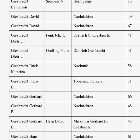
Giesbrecht
Siemens N.
Heimgänge
13
Benjamin
Giesbrecht David
Nachrichten
49
Giesbrecht David
Nachrichten
67
Giesbrecht
Funk Joh. T.
Dietrich G. Giesbrecht
41
Dietrich
Giesbrecht
Greiling Frank
Dietrich Giesbrecht
41
Dietrich
Giesbrecht Dück
Nachrufe
58
Katarina
Giesbrecht Franz
Todesnachrichten
71
B.
Giesbrecht Gerhard
Nachrichten
66
Giesbrecht Gerhard
Nachrichten
48
B.
Giesbrecht Gerhard
Hein David
Missionar Gerhard B.
48
B.
Giesbrecht
Giesbrecht Hans
Nachrichten
61