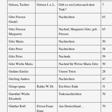
Görzen, Tochter
Görzen J. u. L.
Gibt es ein Leben nach dem
7
Tode?
Götz Friesen
Nachrichten
63
Gredel
Götz Friesen
Nachruf, Margarete Götz, geb.
63
Margarete
Friesen
Götz Maria
Nachrichten
50
Götz Peter
Nachrichten
58
Götz Peter
Nachrufe
59
Götz Wiebe Maria
Nachruf für Witwe Maria Götz
50
Grahms Emilie
Unsere Toten
28
Greiling Andrea
Nachrichten
47
Gringo ipuna
Rakko W. Dr.
Ein böses Ende
31
Guenther Wiebe
Todesnachrichten
70
Elisabeth
Günther Rolf
Eitzen Franz
Aus Deutschland…
70
Ernst