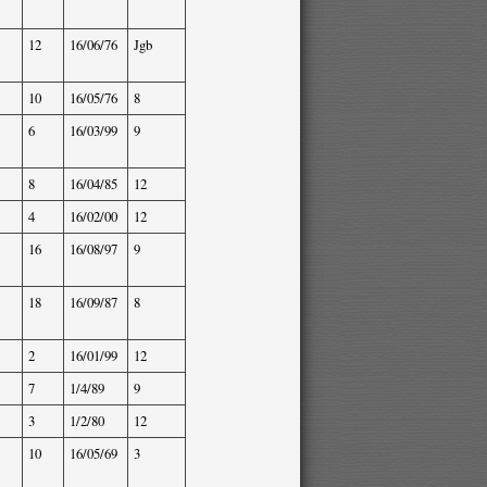
12
16/06/76
Jgb
10
16/05/76
8
6
16/03/99
9
8
16/04/85
12
4
16/02/00
12
16
16/08/97
9
18
16/09/87
8
2
16/01/99
12
7
1/4/89
9
3
1/2/80
12
10
16/05/69
3