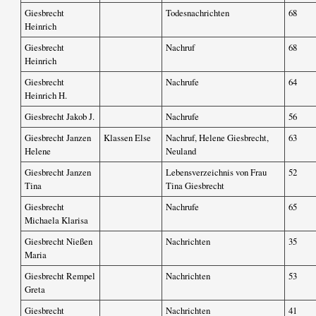
Giesbrecht
Todesnachrichten
68
Heinrich
Giesbrecht
Nachruf
68
Heinrich
Giesbrecht
Nachrufe
64
Heinrich H.
Giesbrecht Jakob J.
Nachrufe
56
Giesbrecht Janzen
Klassen Else
Nachruf, Helene Giesbrecht,
63
Helene
Neuland
Giesbrecht Janzen
Lebensverzeichnis von Frau
52
Tina
Tina Giesbrecht
Giesbrecht
Nachrufe
65
Michaela Klarisa
Giesbrecht Nießen
Nachrichten
35
Maria
Giesbrecht Rempel
Nachrichten
53
Greta
Giesbrecht
Nachrichten
41