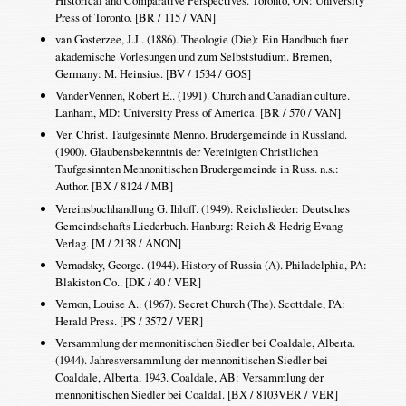
Historical and Comparative Perspectives. Toronto, ON: University
Press of Toronto. [BR / 115 / VAN]
van Gosterzee, J.J.. (1886). Theologie (Die): Ein Handbuch fuer
akademische Vorlesungen und zum Selbststudium. Bremen,
Germany: M. Heinsius. [BV / 1534 / GOS]
VanderVennen, Robert E.. (1991). Church and Canadian culture.
Lanham, MD: University Press of America. [BR / 570 / VAN]
Ver. Christ. Taufgesinnte Menno. Brudergemeinde in Russland.
(1900). Glaubensbekenntnis der Vereinigten Christlichen
Taufgesinnten Mennonitischen Brudergemeinde in Russ. n.s.:
Author. [BX / 8124 / MB]
Vereinsbuchhandlung G. Ihloff. (1949). Reichslieder: Deutsches
Gemeindschafts Liederbuch. Hanburg: Reich & Hedrig Evang
Verlag. [M / 2138 / ANON]
Vernadsky, George. (1944). History of Russia (A). Philadelphia, PA:
Blakiston Co.. [DK / 40 / VER]
Vernon, Louise A.. (1967). Secret Church (The). Scottdale, PA:
Herald Press. [PS / 3572 / VER]
Versammlung der mennonitischen Siedler bei Coaldale, Alberta.
(1944). Jahresversammlung der mennonitischen Siedler bei
Coaldale, Alberta, 1943. Coaldale, AB: Versammlung der
mennonitischen Siedler bei Coaldal. [BX / 8103VER / VER]