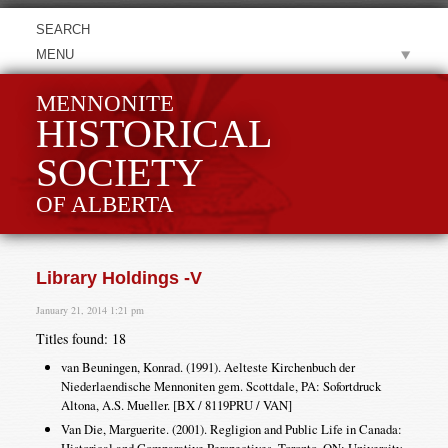
MENU
MENNONITE
HISTORICAL
SOCIETY
OF ALBERTA
Library Holdings -V
January 21, 2014 1:21 pm
Titles found: 18
van Beuningen, Konrad. (1991). Aelteste Kirchenbuch der
Niederlaendische Mennoniten gem. Scottdale, PA: Sofortdruck
Altona, A.S. Mueller. [BX / 8119PRU / VAN]
Van Die, Marguerite. (2001). Regligion and Public Life in Canada: