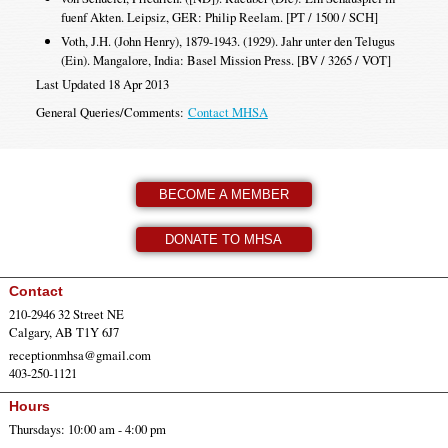
fuenf Akten. Leipsiz, GER: Philip Reelam. [PT / 1500 / SCH]
Voth, J.H. (John Henry), 1879-1943. (1929). Jahr unter den Telugus
(Ein). Mangalore, India: Basel Mission Press. [BV / 3265 / VOT]
Last Updated 18 Apr 2013
General Queries/Comments:
Contact MHSA
BECOME A MEMBER
DONATE TO MHSA
Contact
210-2946 32 Street NE
Calgary, AB T1Y 6J7
receptionmhsa@gmail.com
403-250-1121
Hours
Thursdays: 10:00 am - 4:00 pm