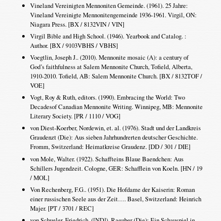
Vineland Vereinigten Mennoniten Gemeinde. (1961). 25 Jahre:
Vineland Vereinigte Mennonitengemeinde 1936-1961. Virgil, ON:
Niagara Press. [BX / 8132VIN / VIN]
Virgil Bible and High School. (1946). Yearbook and Catalog. :
Author. [BX / 9103VBHS / VBHS]
Voegtlin, Joseph J.. (2010). Mennonite mosaic (A): a century of
God’s faithfulness at Salem Mennonite Church, Tofield, Alberta,
1910-2010. Tofield, AB: Salem Mennonite Church. [BX / 8132TOF /
VOE]
Vogt, Roy & Ruth, editors. (1990). Embracing the World: Two
Decadesof Canadian Mennonite Writing. Winnipeg, MB: Mennonite
Literary Society. [PR / 1110 / VOG]
von Diest-Koerber, Nordewin, et. al. (1976). Stadt und der Landkreis
Graudenzt (Die): Aus sieben Jahrhundrerten deutscher Geschichte.
Fromm, Switzerland: Heimatkreise Graudenz. [DD / 301 / DIE]
von Mole, Walter. (1922). Schaffteins Blaue Baendchen: Aus
Schillers Jugendzeit. Cologne, GER: Schafflein von Koeln. [HN / 19
/ MOL]
Von Rechenberg, F.G.. (1951). Die Hofdame der Kaiserin: Roman
einer russischen Seele aus der Zeit…. Basel, Switzerland: Heinrich
Majer. [PT / 3701 / REC]
von Schueler, Friedrich. ([ND]). Raeuber (Die): Ein Schauspiel in